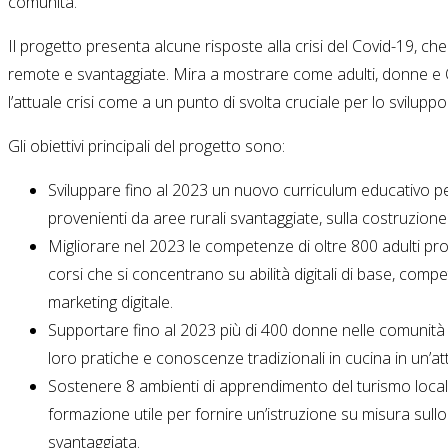
comunità.
Il progetto presenta alcune risposte alla crisi del Covid-19, ch
remote e svantaggiate. Mira a mostrare come adulti, donne e O
l’attuale crisi come a un punto di svolta cruciale per lo sviluppo 
Gli obiettivi principali del progetto sono:
Sviluppare fino al 2023 un nuovo curriculum educativo pe
provenienti da aree rurali svantaggiate, sulla costruzion
Migliorare nel 2023 le competenze di oltre 800 adulti pro
corsi che si concentrano su abilità digitali di base, comp
marketing digitale.
Supportare fino al 2023 più di 400 donne nelle comunità r
loro pratiche e conoscenze tradizionali in cucina in un’attiv
Sostenere 8 ambienti di apprendimento del turismo locale
formazione utile per fornire un’istruzione su misura sull
svantaggiata.