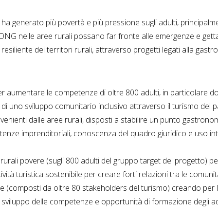
e ha generato più povertà e più pressione sugli adulti, principalm
NG nelle aree rurali possano far fronte alle emergenze e getta
resiliente dei territori rurali, attraverso progetti legati alla gast
r aumentare le competenze di oltre 800 adulti, in particolare d
e di uno sviluppo comunitario inclusivo attraverso il turismo del
venienti dalle aree rurali, disposti a stabilire un punto gastron
etenze imprenditoriali, conoscenza del quadro giuridico e uso inte
urali povere (sugli 800 adulti del gruppo target del progetto) pe
ità turistica sostenibile per creare forti relazioni tra le comunità
 (composti da oltre 80 stakeholders del turismo) creando per lo
o sviluppo delle competenze e opportunità di formazione degli adu