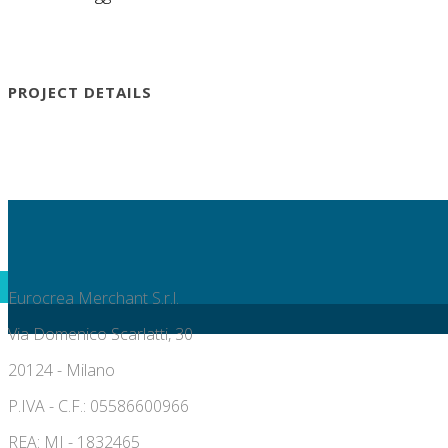
PROJECT DETAILS
Eurocrea Merchant S.r.l.
Via Domenico Scarlatti, 30
20124 - Milano
P.IVA - C.F.: 05586600966
REA: MI - 1832465