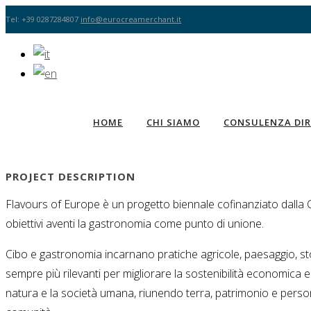
Tel: +39 0287284807
info@eurocreamerchant.it
HOME
CHI SIAMO
CONSULENZA DIR
PROJECT DESCRIPTION
Flavours of Europe è un progetto biennale cofinanziato dall
obiettivi aventi la gastronomia come punto di unione.
Cibo e gastronomia incarnano pratiche agricole, paesaggio, stori
sempre più rilevanti per migliorare la sostenibilità economica e
natura e la società umana, riunendo terra, patrimonio e person