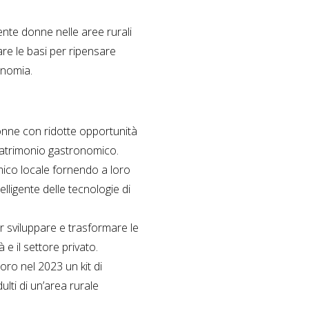
ente donne nelle aree rurali
re le basi per ripensare
ronomia.
onne con ridotte opportunità
 patrimonio gastronomico.
omico locale fornendo a loro
lligente delle tecnologie di
r sviluppare e trasformare le
 e il settore privato.
ro nel 2023 un kit di
lti di un’area rurale